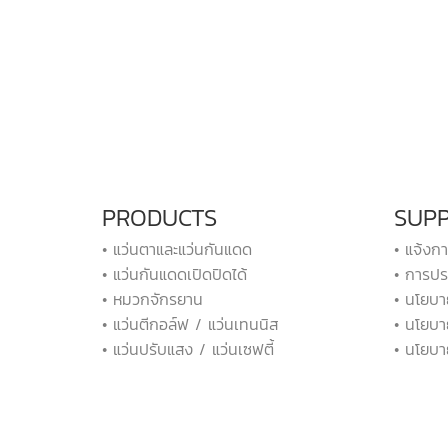
PRODUCTS
SUP
• แว่นตาและแว่นกันแดด
• แจ้งก
• แว่นกันแดดเปิดปิดได้
• การปร
• หมวกจักรยาน
• นโยบา
• แว่นตีกอล์ฟ / แว่นเทนนิส
• นโยบา
• แว่นปรับแสง / แว่นเซฟตี้
• นโยบา