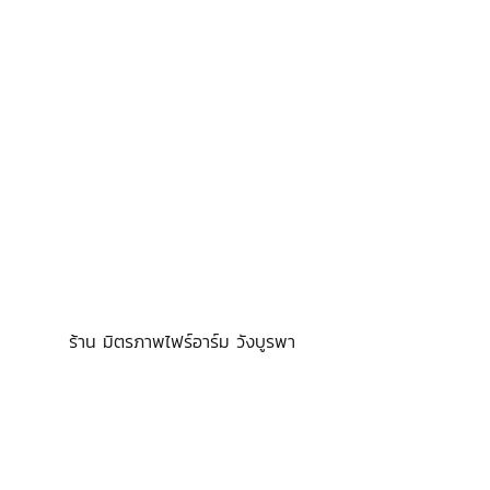
ร้าน มิตรภาพไฟร์อาร์ม วังบูรพา