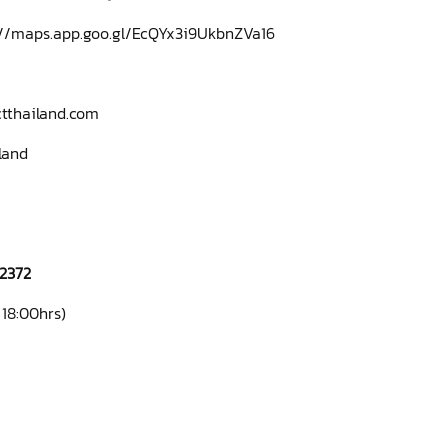
://maps.app.goo.gl/EcQYx3i9UkbnZVa16
tthailand.com
land
-2372
- 18:00hrs)