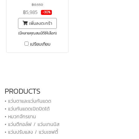
฿8,550
฿5,985
-30%
เพิ่มลงตะกร้า
(มีหลายคุณสมบัติให้เลือก)
เปรียบเทียบ
PRODUCTS
• แว่นตาและแว่นกันแดด
• แว่นกันแดดเปิดปิดได้
• หมวกจักรยาน
• แว่นตีกอล์ฟ / แว่นเทนนิส
• แว่นปรับแสง / แว่นเซฟตี้