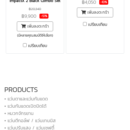
ImpactX 2 Black Combo Set
฿4,050
-10%
฿20,340
เพิ่มลงตะกร้า
฿9,900
-51%
เปรียบเทียบ
เพิ่มลงตะกร้า
(มีหลายคุณสมบัติให้เลือก)
เปรียบเทียบ
PRODUCTS
• แว่นตาและแว่นกันแดด
• แว่นกันแดดเปิดปิดได้
• หมวกจักรยาน
• แว่นตีกอล์ฟ / แว่นเทนนิส
• แว่นปรับแสง / แว่นเซฟตี้