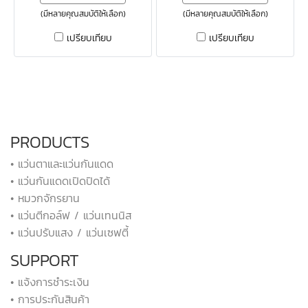
(มีหลายคุณสมบัติให้เลือก)
(มีหลายคุณสมบัติให้เลือก)
เปรียบเทียบ
เปรียบเทียบ
PRODUCTS
• แว่นตาและแว่นกันแดด
• แว่นกันแดดเปิดปิดได้
• หมวกจักรยาน
• แว่นตีกอล์ฟ / แว่นเทนนิส
• แว่นปรับแสง / แว่นเซฟตี้
SUPPORT
• แจ้งการชำระเงิน
• การประกันสินค้า