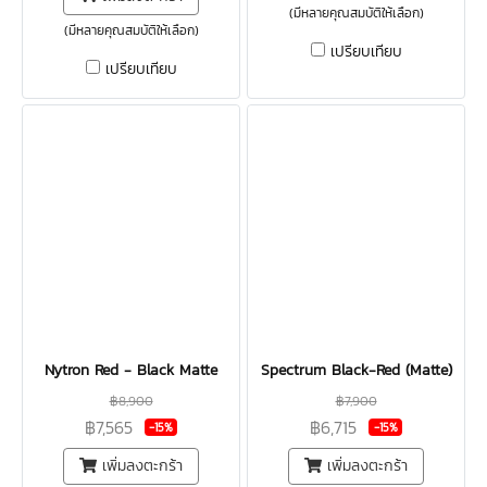
(มีหลายคุณสมบัติให้เลือก)
(มีหลายคุณสมบัติให้เลือก)
เปรียบเทียบ
เปรียบเทียบ
Nytron Red - Black Matte
Spectrum Black-Red (Matte)
฿8,900
฿7,900
฿7,565
฿6,715
-15%
-15%
เพิ่มลงตะกร้า
เพิ่มลงตะกร้า