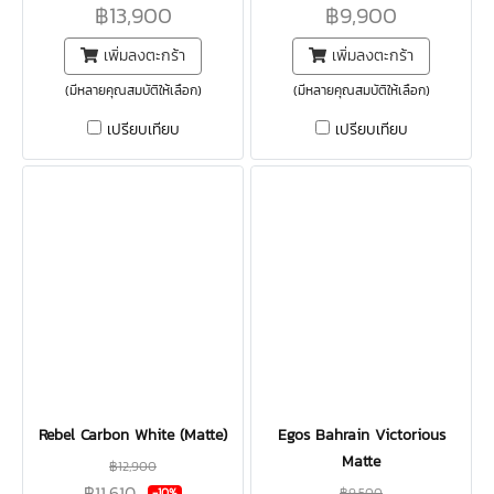
฿13,900
฿9,900
เพิ่มลงตะกร้า
เพิ่มลงตะกร้า
(มีหลายคุณสมบัติให้เลือก)
(มีหลายคุณสมบัติให้เลือก)
เปรียบเทียบ
เปรียบเทียบ
Rebel Carbon White (Matte)
Egos Bahrain Victorious
Matte
฿12,900
฿11,610
฿9,500
-10%