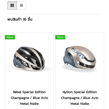
พบสินค้า 16 ชิ้น
New
New
Rebel Special Edition
Nytron Special Edition
Champagne / Blue Avio
Champagne / Blue Avio
Metal Matte
Metal Matte