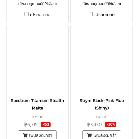
(มีหลายคุณสมบัติให้เลือก)
(มีหลายคุณสมบัติให้เลือก)
เปรียบเทียบ
เปรียบเทียบ
Spectrum Titanium Stealth
Strym Black-Pink Fluo
Matte
(Shiny)
฿7,900
฿4,900
฿6,715
฿3,430
-15%
-30%
เพิ่มลงตะกร้า
เพิ่มลงตะกร้า