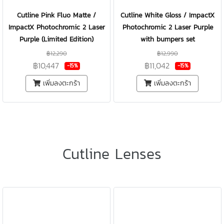
Cutline Pink Fluo Matte /
Cutline White Gloss / ImpactX
ImpactX Photochromic 2 Laser
Photochromic 2 Laser Purple
Purple (Limited Edition)
with bumpers set
฿12,290
฿12,990
฿10,447
฿11,042
-15%
-15%
เพิ่มลงตะกร้า
เพิ่มลงตะกร้า
Cutline Lenses