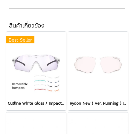
สินค้าเกี่ยวข้อง
Best Seller
Cutline White Gloss / ImpactX Photochromic 2 Laser Purple with bumpers set
Rydon New ( Ver. Running ) Impactx Photochromic 2 Red Lens