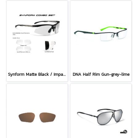
Synform Matte Black / ImpactX Photochromic 2 Black + Transparent + ImpactX 2 Black Combo Set
DNA Half Rim Gun-grey-lime