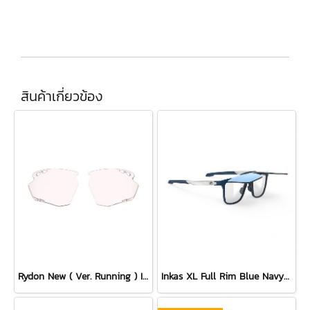
สินค้าเกี่ยวข้อง
Rydon New ( Ver. Running ) Impactx Photochromic 2 Red Lens
Inkas XL Full Rim Blue Navy Matte - Multilaser Ice