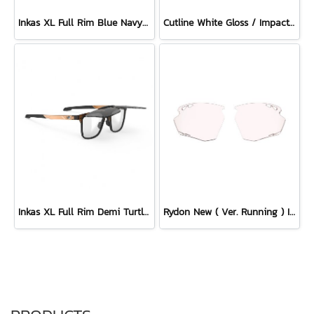
Inkas XL Full Rim Blue Navy Matte - Multilaser Ice
Cutline White Gloss / ImpactX Photochromic 2 Laser Purple with bumpers set
Inkas XL Full Rim Demi Turtle - Smoke Black
Rydon New ( Ver. Running ) Impactx Photochromic 2 Red Lens