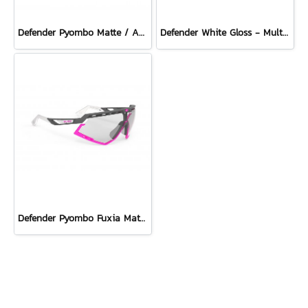
Defender Pyombo Matte / Azur - Multilaser Blue
Defender White Gloss - Multilaser Red
Defender Pyombo Fuxia Matte - ImpactX Photochromic 2 Black