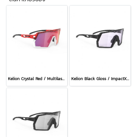
Kelion Crystal Red / Multilaser Red
Kelion Black Gloss / ImpactX Photochromic 2 Laser Purple