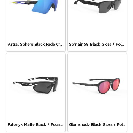
Astral Sphere Black Fade Crystal Blue Gloss / Polar 3FX Multilaser Blue
Spinair 58 Black Gloss / Polar 3 FX Grey
Fotonyk Matte Black / Polar 3FX Grey (2 pairs of bumpers)
Glamshady Black Gloss / Polar 3FX HDR Multilaser Red