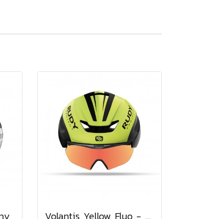
ny
Volantis Yellow Fluo - Black Matte + Multilaser Orange Combo Set