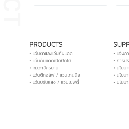
PRODUCTS
SUP
• แว่นตาและแว่นกันแดด
• แจ้งก
• แว่นกันแดดเปิดปิดได้
• การปร
• หมวกจักรยาน
• นโยบา
• แว่นตีกอล์ฟ / แว่นเทนนิส
• นโยบา
• แว่นปรับแสง / แว่นเซฟตี้
• นโยบา