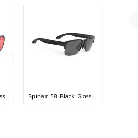
Glamshady Black Gloss / Polar 3FX HDR Multilaser Red
Spinair 58 Black Gloss / Polar 3 FX Grey