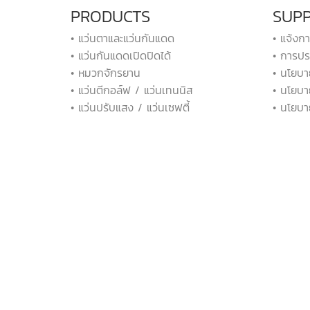
PRODUCTS
SUP
• แว่นตาและแว่นกันแดด
• แจ้งก
• แว่นกันแดดเปิดปิดได้
• การปร
• หมวกจักรยาน
• นโยบา
• แว่นตีกอล์ฟ / แว่นเทนนิส
• นโยบา
• แว่นปรับแสง / แว่นเซฟตี้
• นโยบา