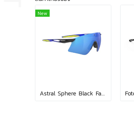
New
Astral Sphere Black Fade Crystal Blue Gloss / Polar 3FX Multilaser Blue