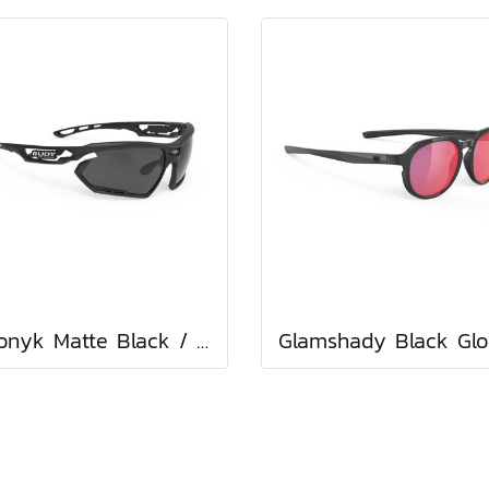
Fotonyk Matte Black / Polar 3FX Grey (2 pairs of bumpers)