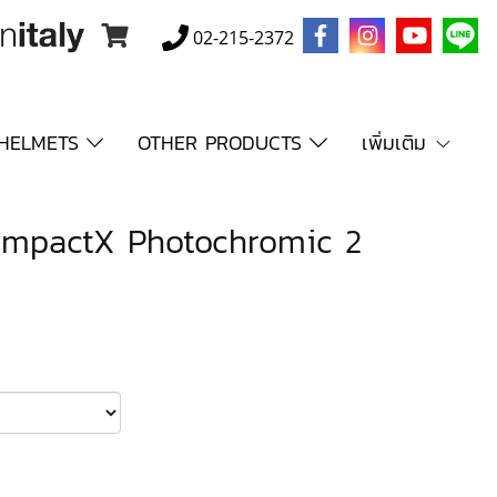
02-215-2372
HELMETS
OTHER PRODUCTS
เพิ่มเติม
 ImpactX Photochromic 2