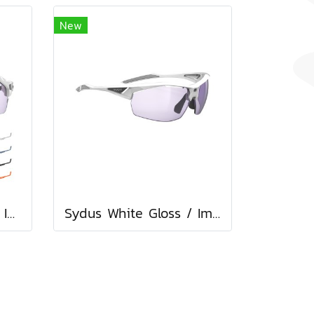
New
Cutline White Gloss / ImpactX Photochromic 2 Laser Purple with bumpers set
Sydus White Gloss / ImpactX Photochromic 2 Laser Purple