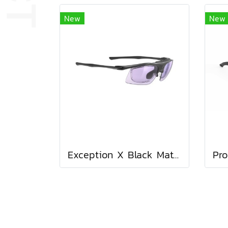
New
New
Exception X Black Matte / ImpactX Photochromic 2 Laser Purple