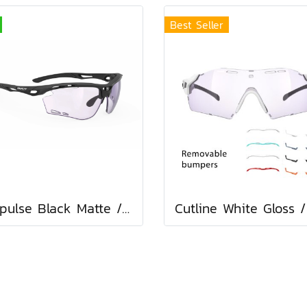
Best Seller
Propulse Black Matte / ImpactX Photochromic 2 Laser Purple