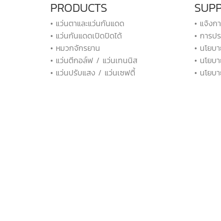
PRODUCTS
SUP
• แว่นตาและแว่นกันแดด
• แจ้งก
• แว่นกันแดดเปิดปิดได้
• การปร
• หมวกจักรยาน
• นโยบา
• แว่นตีกอล์ฟ / แว่นเทนนิส
• นโยบา
• แว่นปรับแสง / แว่นเซฟตี้
• นโยบา