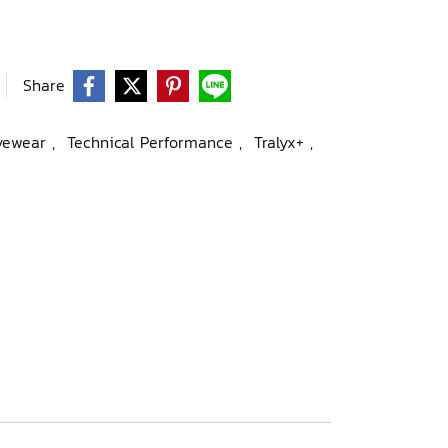
Share
Eyewear
,
Technical Performance
,
Tralyx+
,