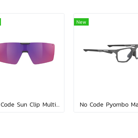
New
No Code Sun Clip Multilaser Red
No Code Pyombo Ma