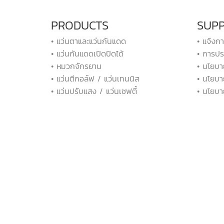
PRODUCTS
SUP
• แว่นตาและแว่นกันแดด
• แจ้งก
• แว่นกันแดดเปิดปิดได้
• การปร
• หมวกจักรยาน
• นโยบา
• แว่นตีกอล์ฟ / แว่นเทนนิส
• นโยบา
• แว่นปรับแสง / แว่นเซฟตี้
• นโยบา