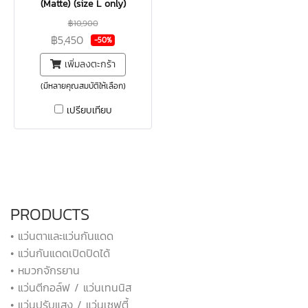
(Matte) (size L only)
฿10,900
฿5,450
-50%
เพิ่มลงตะกร้า
(มีหลายคุณสมบัติให้เลือก)
เปรียบเทียบ
PRODUCTS
• แว่นตาและแว่นกันแดด
• แว่นกันแดดเปิดปิดได้
• หมวกจักรยาน
• แว่นตีกอล์ฟ / แว่นเทนนิส
• แว่นปรับแสง / แว่นเซฟตี้