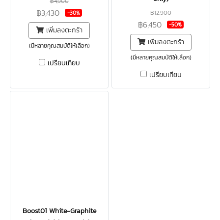
฿4,900
฿3,430
฿12,900
-30%
฿6,450
-50%
เพิ่มลงตะกร้า
เพิ่มลงตะกร้า
(มีหลายคุณสมบัติให้เลือก)
(มีหลายคุณสมบัติให้เลือก)
เปรียบเทียบ
เปรียบเทียบ
Boost01 White-Graphite