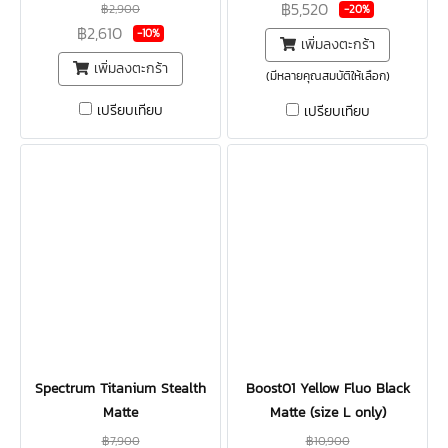
฿5,520
฿2,900
-20%
฿2,610
-10%
เพิ่มลงตะกร้า
เพิ่มลงตะกร้า
(มีหลายคุณสมบัติให้เลือก)
เปรียบเทียบ
เปรียบเทียบ
Spectrum Titanium Stealth
Boost01 Yellow Fluo Black
Matte
Matte (size L only)
฿7,900
฿10,900