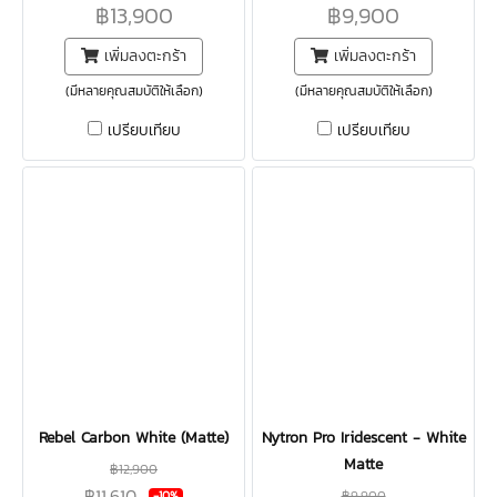
฿13,900
฿9,900
เพิ่มลงตะกร้า
เพิ่มลงตะกร้า
(มีหลายคุณสมบัติให้เลือก)
(มีหลายคุณสมบัติให้เลือก)
เปรียบเทียบ
เปรียบเทียบ
Rebel Carbon White (Matte)
Nytron Pro Iridescent - White
Matte
฿12,900
฿11,610
฿9,900
-10%