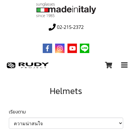
02-215-2372
Helmets
เรียงตาม